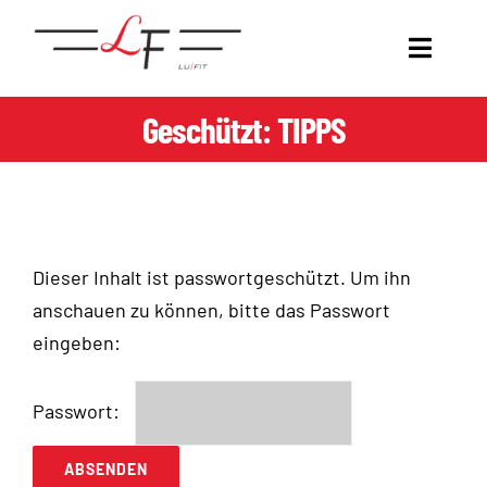
Zum
Inhalt
Toggl
springen
Naviga
Geschützt: TIPPS
COACHING
DEIN COACH
GET LUFIT.
Dieser Inhalt ist passwortgeschützt. Um ihn
anschauen zu können, bitte das Passwort
TRANSFORMATION WALL
eingeben:
KOOPERATIONEN
Passwort: