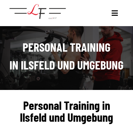
Zum
Inhalt
Toggl
springen
Naviga
COACHING
PERSONAL TRAINING
DEIN COACH
IN ILSFELD UND UMGEBUNG
GET LUFIT.
TRANSFORMATION WALL
Personal Training in
KOOPERATIONEN
Ilsfeld und Umgebung