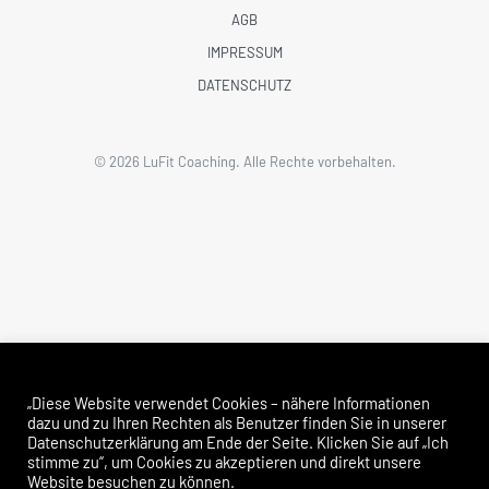
AGB
IMPRESSUM
DATENSCHUTZ
©
2026
LuFit Coaching. Alle Rechte vorbehalten.
SOCIAL MEDIA
Cookie-Hinweis
„Diese Website verwendet Cookies – nähere Informationen
dazu und zu Ihren Rechten als Benutzer finden Sie in unserer
FOLGE LUFIT
Datenschutzerklärung am Ende der Seite. Klicken Sie auf „Ich
stimme zu“, um Cookies zu akzeptieren und direkt unsere
Website besuchen zu können.