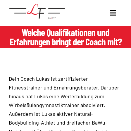
Zum
Inhalt
Toggl
springen
Naviga
Welche Qualifikationen und
COACHING
Erfahrungen bringt der Coach mit?
DEIN COACH
GET LUFIT.
Dein Coach Lukas ist zertifizierter
Fitnesstrainer und Ernährungsberater. Darüber
TRANSFORMATION WALL
hinaus hat Lukas eine Weiterbildung zum
Wirbelsäulengymnastiktrainer absolviert.
KOOPERATIONEN
Außerdem ist Lukas aktiver Natural-
Bodybuilding-Athlet und dreifacher BaWü-