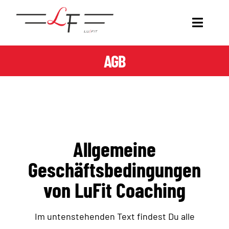
Zum
Inhalt
Toggl
springen
Naviga
AGB
COACHING
DEIN COACH
GET LUFIT.
Allgemeine
TRANSFORMATION WALL
Geschäftsbedingungen
von LuFit Coaching
KOOPERATIONEN
Im untenstehenden Text findest Du alle